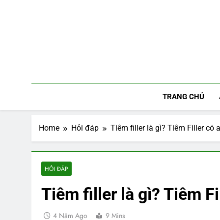
Skip
to
content
TRANG CHỦ
Home
Hỏi đáp
Tiêm filler là gì? Tiêm Filler c
HỎI ĐÁP
Tiêm filler là gì? Tiêm F
4 Năm Ago
9 Mins