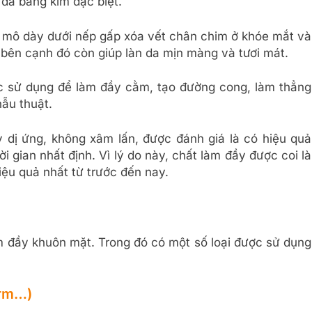
da bằng kim đặc biệt.
i mô dày dưới nếp gấp xóa vết chân chim ở khóe mắt và
bên cạnh đó còn giúp làn da mịn màng và tươi mát.
 sử dụng để làm đầy cằm, tạo đường cong, làm thẳng
hẫu thuật.
 dị ứng, không xâm lấn, được đánh giá là có hiệu quả
 gian nhất định. Vì lý do này, chất làm đầy được coi là
u quả nhất từ ​​trước đến nay.
làm đầy khuôn mặt. Trong đó có một số loại được sử dụng
erm…)