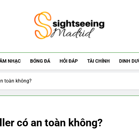
Sightseeing-Ma
ÂM NHẠC
BÓNG ĐÁ
HỎI ĐÁP
TÀI CHÍNH
DINH D
ó an toàn không?
iller có an toàn không?