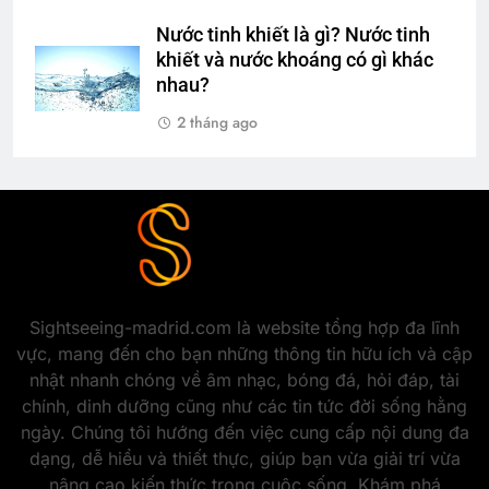
Nước tinh khiết là gì? Nước tinh
khiết và nước khoáng có gì khác
nhau?
2 tháng ago
Sightseeing-madrid.com là website tổng hợp đa lĩnh
vực, mang đến cho bạn những thông tin hữu ích và cập
nhật nhanh chóng về âm nhạc, bóng đá, hỏi đáp, tài
chính, dinh dưỡng cũng như các tin tức đời sống hằng
ngày. Chúng tôi hướng đến việc cung cấp nội dung đa
dạng, dễ hiểu và thiết thực, giúp bạn vừa giải trí vừa
nâng cao kiến thức trong cuộc sống. Khám phá