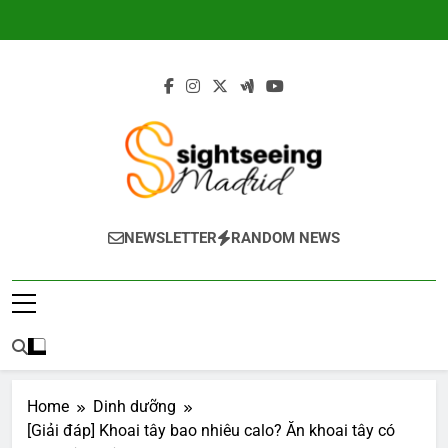
Skip
to
content
Sightseeing-
NEWSLETTER
RANDOM NEWS
Madrid.com
Home
Dinh dưỡng
[Giải đáp] Khoai tây bao nhiêu calo? Ăn khoai tây có