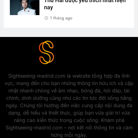
Thứ Hai được yêu thích nhất hiện
nay
1 tháng ago
Sightseeing-madrid.com là website tổng hợp đa lĩnh
vực, mang đến cho bạn những thông tin hữu ích và cập
nhật nhanh chóng về âm nhạc, bóng đá, hỏi đáp, tài
chính, dinh dưỡng cũng như các tin tức đời sống hằng
ngày. Chúng tôi hướng đến việc cung cấp nội dung đa
dạng, dễ hiểu và thiết thực, giúp bạn vừa giải trí vừa
nâng cao kiến thức trong cuộc sống. Khám phá
Sightseeing-madrid.com – nơi kết nối thông tin và cảm
hứng mỗi ngày.