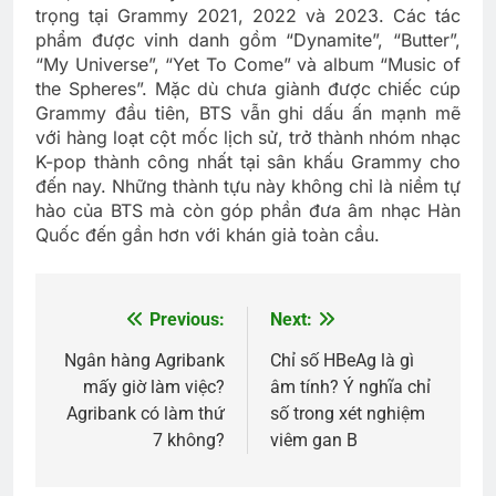
trọng tại Grammy 2021, 2022 và 2023. Các tác
phẩm được vinh danh gồm “Dynamite”, “Butter”,
“My Universe”, “Yet To Come” và album “Music of
the Spheres”. Mặc dù chưa giành được chiếc cúp
Grammy đầu tiên, BTS vẫn ghi dấu ấn mạnh mẽ
với hàng loạt cột mốc lịch sử, trở thành nhóm nhạc
K-pop thành công nhất tại sân khấu Grammy cho
đến nay. Những thành tựu này không chỉ là niềm tự
hào của BTS mà còn góp phần đưa âm nhạc Hàn
Quốc đến gần hơn với khán giả toàn cầu.
Previous:
Next:
Điều
hướng
Ngân hàng Agribank
Chỉ số HBeAg là gì
mấy giờ làm việc?
âm tính? Ý nghĩa chỉ
bài
Agribank có làm thứ
số trong xét nghiệm
viết
7 không?
viêm gan B