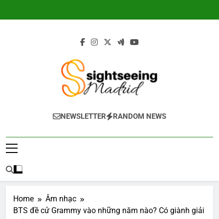
Skip
to
content
Sightseeing-
NEWSLETTER
RANDOM NEWS
Madrid.com
Home
Âm nhạc
BTS đề cử Grammy vào những năm nào? Có giành giải