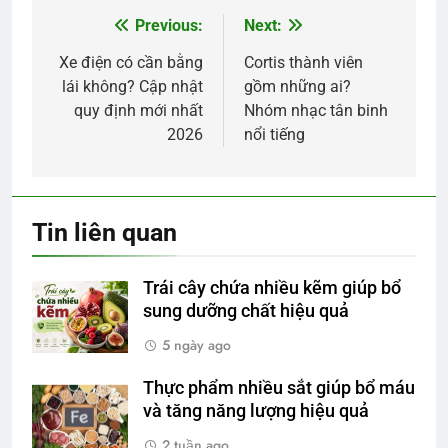
Previous:
Next:
Điều
hướng
Xe điện có cần bằng
Cortis thành viên
lái không? Cập nhật
gồm những ai?
bài
quy định mới nhất
Nhóm nhạc tân binh
viết
2026
nổi tiếng
Tin liên quan
Trái cây chứa nhiều kẽm giúp bổ
sung dưỡng chất hiệu quả
5 ngày ago
Thực phẩm nhiều sắt giúp bổ máu
và tăng năng lượng hiệu quả
2 tuần ago