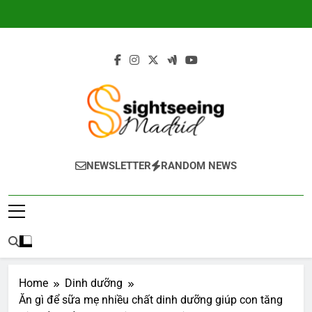
Skip
to
content
Sightseeing-
NEWSLETTER
RANDOM NEWS
Madrid.com
Home
Dinh dưỡng
Ăn gì để sữa mẹ nhiều chất dinh dưỡng giúp con tăng