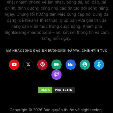
nhật nhanh chóng về âm nhạc, bóng đá, hỏi đáp, tài
chính, dinh dưỡng cũng như các tin tức đời sống hằng
ngày. Chúng tôi hướng đến việc cung cấp nội dung đa
dạng, dễ hiểu và thiết thực, giúp bạn vừa giải trí vừa
nâng cao kiến thức trong cuộc sống. Khám phá
Sightseeing-madrid.com – nơi kết nối thông tin và cảm
hứng mỗi ngày.
ÂM NHẠC
BÓNG ĐÁ
DINH DƯỠNG
HỎI ĐÁP
TÀI CHÍNH
TIN TỨC
Copyright © 2026 Bản quyền thuộc về sightseeing-