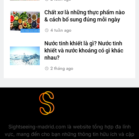
Chất xơ là những thực phẩm nào
& cách bổ sung đúng mỗi ngày
4 tuần ago
Nước tinh khiết là gì? Nước tinh
khiết và nước khoáng có gì khác
nhau?
2 tháng ago
Sightseeing-madrid.com là website tổng hợp đa lĩnh
vực, mang đến cho bạn những thông tin hữu ích và cập