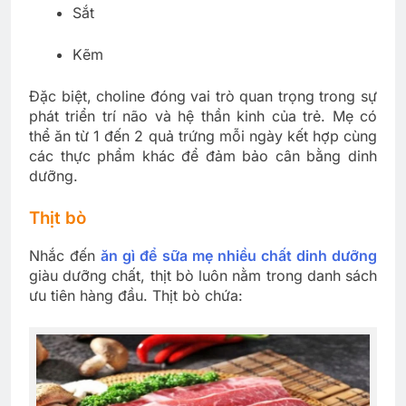
Sắt
Kẽm
Đặc biệt, choline đóng vai trò quan trọng trong sự
phát triển trí não và hệ thần kinh của trẻ. Mẹ có
thể ăn từ 1 đến 2 quả trứng mỗi ngày kết hợp cùng
các thực phẩm khác để đảm bảo cân bằng dinh
dưỡng.
Thịt bò
Nhắc đến
ăn gì để sữa mẹ nhiều chất dinh dưỡng
giàu dưỡng chất, thịt bò luôn nằm trong danh sách
ưu tiên hàng đầu. Thịt bò chứa: